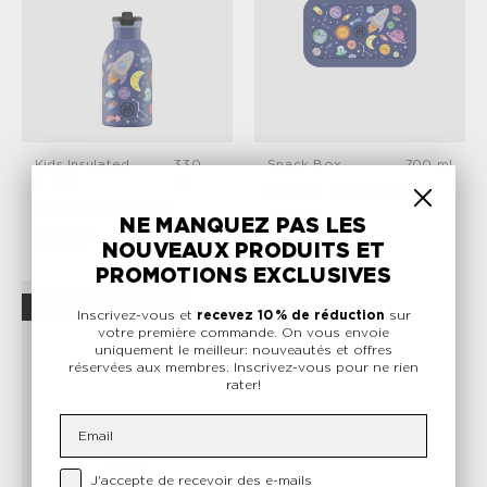
Kids Insulated
330
Snack Box
700 ml
Bottle
ml
SPACE FRIENDS
SPACE FRIENDS
€30,00
NE MANQUEZ PAS LES
€29,00
NOUVEAUX PRODUITS ET
PROMOTIONS EXCLUSIVES
RUPTURE DE STOCK!
Inscrivez-vous et
recevez 10 % de réduction
sur
votre première commande. On vous envoie
uniquement le meilleur: nouveautés et offres
réservées aux membres. Inscrivez-vous pour ne rien
rater!
Email
Privacy Checkbox
J'accepte de recevoir des e-mails