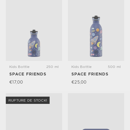
Meilleures ventes
Alphabétique, de A à Z
Alphabétique, de Z à A
Prix: faible à élevé
Prix: élevé à faible
Date, de la plus ancienne à la plus
récente
Date, de la plus récente à la plus
Kids Bottle
250 ml
Kids Bottle
500 ml
ancienne
SPACE FRIENDS
SPACE FRIENDS
€17,00
€25,00
RUPTURE DE STOCK!